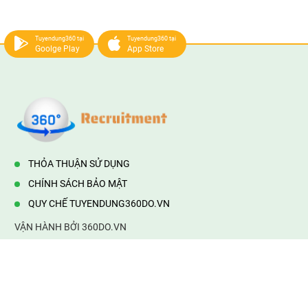
Tuyendung360 tại
Tuyendung360 tại
Goolge Play
App Store
THỎA THUẬN SỬ DỤNG
CHÍNH SÁCH BẢO MẬT
QUY CHẾ TUYENDUNG360DO.VN
VẬN HÀNH BỞI 360DO.VN
Địa chỉ:
232/42/16 Hương Lộ 80, Bình Hưng Hoà B,Bình Tân,
TP.HCM
Điện thoại:
0903177877
Email:
mail@web360do.vn