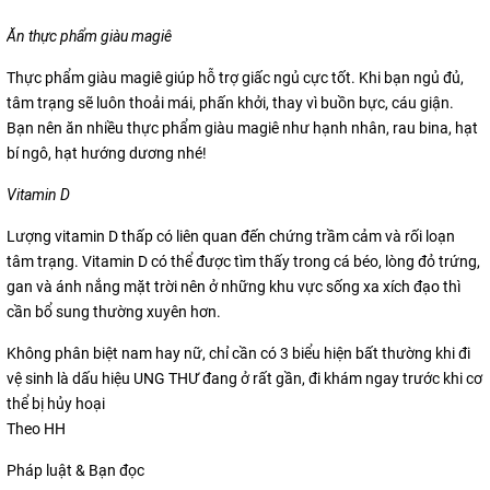
Ăn thực phẩm giàu magiê
Thực phẩm giàu magiê giúp hỗ trợ giấc ngủ cực tốt. Khi bạn ngủ đủ,
tâm trạng sẽ luôn thoải mái, phấn khởi, thay vì buồn bực, cáu giận.
Bạn nên ăn nhiều thực phẩm giàu magiê như hạnh nhân, rau bina, hạt
bí ngô, hạt hướng dương nhé!
Vitamin D
Lượng vitamin D thấp có liên quan đến chứng trầm cảm và rối loạn
tâm trạng. Vitamin D có thể được tìm thấy trong cá béo, lòng đỏ trứng,
gan và ánh nắng mặt trời nên ở những khu vực sống xa xích đạo thì
cần bổ sung thường xuyên hơn.
Không phân biệt nam hay nữ, chỉ cần có 3 biểu hiện bất thường khi đi
vệ sinh là dấu hiệu UNG THƯ đang ở rất gần, đi khám ngay trước khi cơ
thể bị hủy hoại
Theo HH
Pháp luật & Bạn đọc