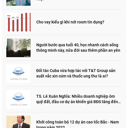
Cho vay kiểu gì khi nới room tín dụng?
Người bước qua tuổi 40, học nhanh cách sống
thông minh này, nửa đời sau thêm phần an yên
Đối tác Cuba vừa hợp tác với T&T Group sản
xuất vắc xin cúm và thuốc ung thư là ai?
TS. Lê Xuân Nghĩa: Nhiều doanh nghiệp ôm
quỹ đất, đầu cơ dự án khiến giá BĐS tăng đến
"đau lòng"
Khởi công toàn bộ 12 dự án cao tốc Bắc - Nam
trong năm 2022