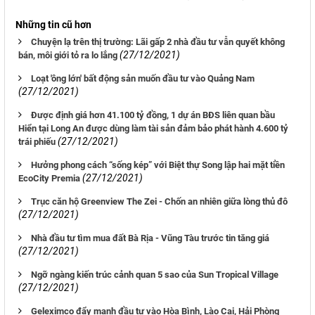
Những tin cũ hơn
Chuyện lạ trên thị trường: Lãi gấp 2 nhà đầu tư vẫn quyết không
(27/12/2021)
bán, môi giới tỏ ra lo lắng
Loạt 'ông lớn' bất động sản muốn đầu tư vào Quảng Nam
(27/12/2021)
Được định giá hơn 41.100 tỷ đồng, 1 dự án BĐS liên quan bầu
Hiển tại Long An được dùng làm tài sản đảm bảo phát hành 4.600 tỷ
(27/12/2021)
trái phiếu
Hưởng phong cách “sống kép” với Biệt thự Song lập hai mặt tiền
(27/12/2021)
EcoCity Premia
Trục căn hộ Greenview The Zei - Chốn an nhiên giữa lòng thủ đô
(27/12/2021)
Nhà đầu tư tìm mua đất Bà Rịa - Vũng Tàu trước tin tăng giá
(27/12/2021)
Ngỡ ngàng kiến trúc cảnh quan 5 sao của Sun Tropical Village
(27/12/2021)
Geleximco đẩy mạnh đầu tư vào Hòa Bình, Lào Cai, Hải Phòng