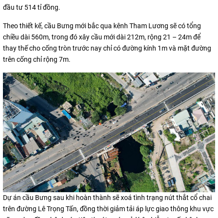
đầu tư 514 tỉ đồng.
Theo thiết kế, cầu Bưng mới bắc qua kênh Tham Lương sẽ có tổng
chiều dài 560m, trong đó xây cầu mới dài 212m, rộng 21 – 24m để
thay thế cho cống tròn trước nay chỉ có đường kính 1m và mặt đường
trên cống chỉ rộng 7m.
Dự án cầu Bưng sau khi hoàn thành sẽ xoá tình trạng nút thắt cổ chai
trên đường Lê Trọng Tấn, đồng thời giảm tải áp lực giao thông khu vực