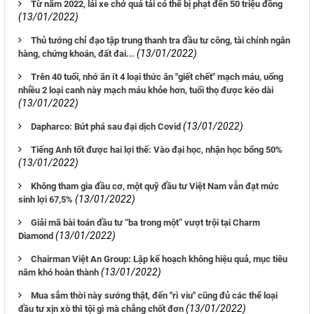
Từ năm 2022, lái xe chở quá tải có thể bị phạt đến 50 triệu đồng
(13/01/2022)
Thủ tướng chỉ đạo tập trung thanh tra đầu tư công, tài chính ngân
(13/01/2022)
hàng, chứng khoán, đất đai...
Trên 40 tuổi, nhớ ăn ít 4 loại thức ăn "giết chết" mạch máu, uống
nhiều 2 loại canh này mạch máu khỏe hơn, tuổi thọ được kéo dài
(13/01/2022)
(13/01/2022)
Dapharco: Bứt phá sau đại dịch Covid
Tiếng Anh tốt được hai lợi thế: Vào đại học, nhận học bổng 50%
(13/01/2022)
Không tham gia đầu cơ, một quỹ đầu tư Việt Nam vẫn đạt mức
(13/01/2022)
sinh lợi 67,5%
Giải mã bài toán đầu tư “ba trong một” vượt trội tại Charm
(13/01/2022)
Diamond
Chairman Việt An Group: Lập kế hoạch không hiệu quả, mục tiêu
(13/01/2022)
năm khó hoàn thành
Mua sắm thời này sướng thật, đến "rì viu" cũng đủ các thể loại
(13/01/2022)
đầu tư xịn xò thì tội gì mà chẳng chốt đơn