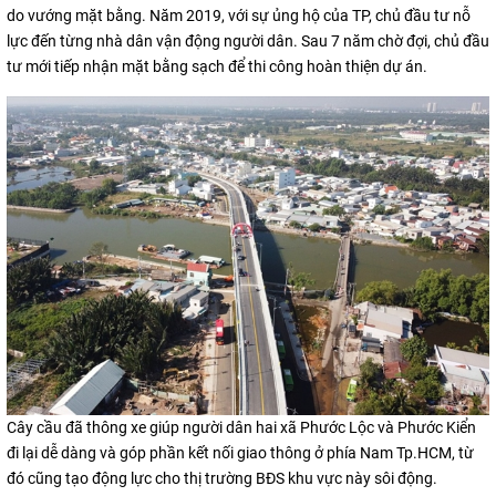
do vướng mặt bằng. Năm 2019, với sự ủng hộ của TP, chủ đầu tư nỗ
lực đến từng nhà dân vận động người dân. Sau 7 năm chờ đợi, chủ đầu
tư mới tiếp nhận mặt bằng sạch để thi công hoàn thiện dự án.
Cây cầu đã thông xe giúp người dân hai xã Phước Lộc và Phước Kiển
đi lại dễ dàng và góp phần kết nối giao thông ở phía Nam Tp.HCM, từ
đó cũng tạo động lực cho thị trường BĐS khu vực này sôi động.