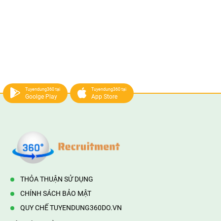
Tuyendung360 tại
Tuyendung360 tại
Goolge Play
App Store
THỎA THUẬN SỬ DỤNG
CHÍNH SÁCH BẢO MẬT
QUY CHẾ TUYENDUNG360DO.VN