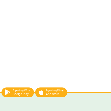
Tuyendung360 tại
Tuyendung360 tại
Goolge Play
App Store