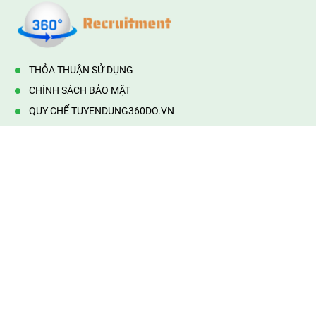
THỎA THUẬN SỬ DỤNG
CHÍNH SÁCH BẢO MẬT
QUY CHẾ TUYENDUNG360DO.VN
VẬN HÀNH BỞI 360DO.VN
Địa chỉ:
232/42/16 Hương Lộ 80, Bình Hưng Hoà B,Bình Tân,
TP.HCM
Điện thoại:
0903177877
Email:
mail@web360do.vn
Website:
https://tuyendung360.vn