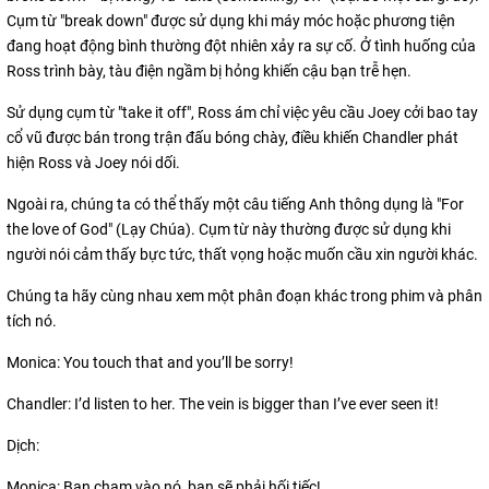
Cụm từ "break down" được sử dụng khi máy móc hoặc phương tiện
đang hoạt động bình thường đột nhiên xảy ra sự cố. Ở tình huống của
Ross trình bày, tàu điện ngầm bị hỏng khiến cậu bạn trễ hẹn.
Sử dụng cụm từ "take it off", Ross ám chỉ việc yêu cầu Joey cởi bao tay
cổ vũ được bán trong trận đấu bóng chày, điều khiến Chandler phát
hiện Ross và Joey nói dối.
Ngoài ra, chúng ta có thể thấy một câu tiếng Anh thông dụng là "For
the love of God" (Lạy Chúa). Cụm từ này thường được sử dụng khi
người nói cảm thấy bực tức, thất vọng hoặc muốn cầu xin người khác.
Chúng ta hãy cùng nhau xem một phân đoạn khác trong phim và phân
tích nó.
Monica: You touch that and you’ll be sorry!
Chandler: I’d listen to her. The vein is bigger than I’ve ever seen it!
Dịch:
Monica: Bạn chạm vào nó, bạn sẽ phải hối tiếc!