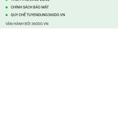
CHÍNH SÁCH BẢO MẬT
QUY CHẾ TUYENDUNG360DO.VN
VẬN HÀNH BỞI 360DO.VN
Địa chỉ:
232/42/16 Hương Lộ 80, Bình Hưng Hoà B,Bình Tân,
TP.HCM
Điện thoại:
0903177877
Email:
mail@web360do.vn
Website:
https://tuyendung360.vn
KẾT NỐI VỚI CHÚNG TÔI
Mọi tin thông tin tuyển dụng