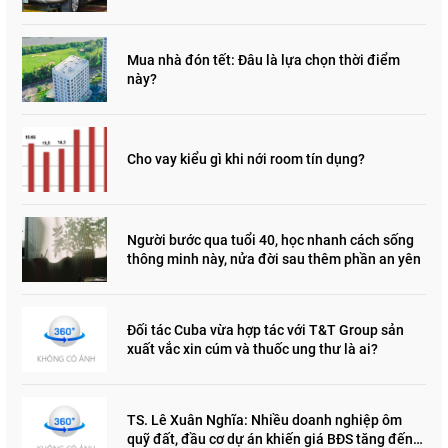
Mua nhà đón tết: Đâu là lựa chọn thời điểm
này?
Cho vay kiểu gì khi nới room tín dụng?
Người bước qua tuổi 40, học nhanh cách sống
thông minh này, nửa đời sau thêm phần an yên
Đối tác Cuba vừa hợp tác với T&T Group sản
xuất vắc xin cúm và thuốc ung thư là ai?
TS. Lê Xuân Nghĩa: Nhiều doanh nghiệp ôm
quỹ đất, đầu cơ dự án khiến giá BĐS tăng đến