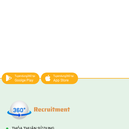
Tuyendung360 tại
Tuyendung360 tại
Goolge Play
App Store
THỎA THUẬN SỬ DỤNG