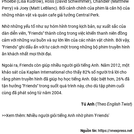
Phoebe (Lisa Kudrow), Ross (David Schwimmer), Chandler (Matthew
Perry) và Joey (Matt LeBlanc). Bối cảnh chính của phim là căn hộ của
những nhân vật và quán cafe giả tưởng Central Perk.
Nhờ những yếu tố như sự hóm hỉnh trong kịch bản, sự xuất sắc của
dàn diễn viên, "Friends" thành công trong việc khiến thanh niên đồng
cảm với những vui buồn và sự lớn lên của các nhân vật chính. Bởi vậy,
"Friends" ghi dấu ấn với tư cách một trong những bộ phim truyền hình
ăn khách nhất mọi thời đại.
Ngoài ra, Friends còn giúp nhiều người giỏi tiếng Anh. Năm 2012, một
khảo sát của Kaplan International cho thấy 82% số người trả lời cho
rằng phim truyền hình đã giúp họ học tiếng Anh. Đặc biệt hơn, 26% đã
tận hưởng "Friends" trong suốt quá trình này, cho dù tập phim cuối
cùng đã phát sóng từ năm 2004.
Tú Anh
(Theo
English Twist
)
>>Xem thêm: Nhiều người giỏi tiếng Anh nhờ phim 'Friends'
Nguồn tin:
https://vnexpress.net