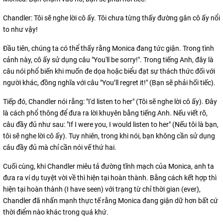
Chandler: Tôi sẽ nghe lời cô ấy. Tôi chưa từng thấy đường gân cô ấy nổi
to như vậy!
Đầu tiên, chúng ta có thể thấy rằng Monica đang tức giận. Trong tình
cảnh này, cô ấy sử dụng câu "You'll be sorry!". Trong tiếng Anh, đây là
câu nói phổ biến khi muốn đe dọa hoặc biểu đạt sự thách thức đối với
người khác, đồng nghĩa với câu "You’ll regret it!" (Bạn sẽ phải hối tiếc).
Tiếp đó, Chandler nói rằng: "I'd listen to her" (Tôi sẽ nghe lời cô ấy). Đây
là cách phổ thông để đưa ra lời khuyên bằng tiếng Anh. Nếu viết rõ,
câu đầy đủ như sau: "If I were you, I would listen to her" (Nếu tôi là bạn,
tôi sẽ nghe lời cô ấy). Tuy nhiên, trong khi nói, bạn không cần sử dụng
câu đầy đủ mà chỉ cần nói vế thứ hai.
Cuối cùng, khi Chandler miêu tả đường tĩnh mạch của Monica, anh ta
đưa ra ví dụ tuyệt vời về thì hiện tại hoàn thành. Bằng cách kết hợp thì
hiện tại hoàn thành (I have seen) với trạng từ chỉ thời gian (ever),
Chandler đã nhấn mạnh thực tế rằng Monica đang giận dữ hơn bất cứ
thời điểm nào khác trong quá khứ.