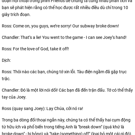
đoạn hội thoại trong phim Friends để chúng ta cùng nhau phân tích và
bạn sẽ phát hiện rằng có thể học được rất nhiều điều dù chỉ trong 10
giây trích đoạn.
Ross: Come on, you guys, we’re sorry! Our subway broke down!
Chandler: That’s a lie! You went to the game - I can see Joey’s hand!
Ross: For the love of God, take it off!
Dịch:
Ross: Thôi nào các bạn, chúng tớ xin lỗi. Tàu điện ngầm đã gặp trục
trặc.
Chandler: Đó là một lời nói dối! Các bạn đã đến trận đấu. Tớ có thể thấy
tay của Joey.
Ross (quay sang Joey): Lạy Chúa, cởi nó ra!
Trong ba dòng đối thoại ngắn này, chúng ta có thể thấy hai cụm động
từ hữu ích và phổ biến trong tiếng Anh là "break down" (quá khứ là
broke down" - bị hỏng) và "take (something) off" (loại bỏ một cái gì đó).