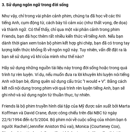
3. Sử dụng ngôn ngữ trong đời sống
Như vậy, chỉ trong vài phân cảnh phim, chúng ta đã học về các thì
tiếng Anh, cụm động từ, cách bày tỏ cảm xúc (như thất vọng, đe dọa)
và thành ngữ. Có thể thấy, chỉ qua một vài phân cảnh trong phim
Friends, bạn đã học thêm rất nhiều kiến thức về tiếng Anh. Nếu bạn
dành thời gian xem toàn bộ phim kết hợp ghi chép, bạn đã có trong tay
lượng kiến thức khổng lồ về ngôn ngữ này. Tuy nhiên, vấn đề đặt ra là
bạn sẽ sử dụng vũ khí của mình như thế nào?
Hãy sử dụng những nguồn tài liệu này trong đời sống hoặc trong quá
trình tự rèn luyện. Ví dụ, nếu muốn đưa ra lời khuyên khi luyện nói tiếng
Anh với bạn bè, đừng quên sử dụng cấu trúc "I would + V". Bằng cách
kết nối nội dung trong phim với quá trình rèn luyện tiếng Anh, bạn sẽ
ghi nhớ và sử dụng ngôn từ thuần thục, tự nhiên.
Friends là bộ phim truyền hình dài tập của Mỹ được sản xuất bởi Marta
Koffman và David Crane, được công chiếu trên đài NBC từ ngày
22/9/1994 đến 6/5/2004. Bộ phim nói về cuộc sống của nhóm bạn 6
người: Rachel (Jennifer Aniston thủ vai), Monica (Courteney Cox),