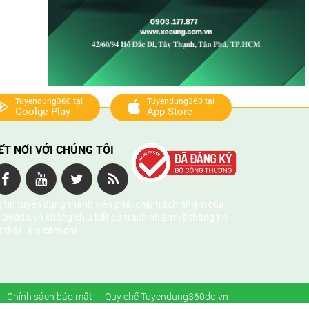
Tuyendung360 tại
Tuyendung360 tại
Goolge Play
App Store
ẾT NỐI VỚI CHÚNG TÔI
 tin tuyển dụng thành viên phải chịu trách nhiệm của
 360do.vn không chịu bất cứ trách nhiệm về thông tin
ự thật. Xin cảm ơn!
Chính sách bảo mật
Quy chế Tuyendung360do.vn