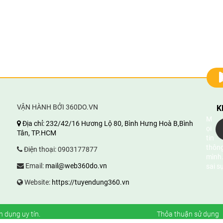
VẬN HÀNH BỞI 360DO.VN
K
M
Địa chỉ:
232/42/16 Hương Lộ 80, Bình Hưng Hoà B,Bình
ọi
Tân, TP.HCM
tin
thông
Điện thoại:
0903177877
mình.
Email:
mail@web360do.vn
sai s
Website:
https://tuyendung360.vn
n dụng uy tín
.
Thỏa thuận sử dụng