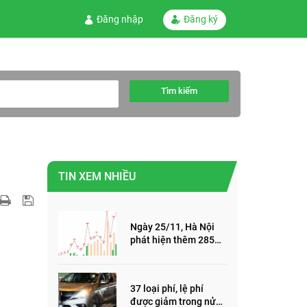
Đăng nhập
Đăng ký
Tìm kiếm
TIN XEM NHIỀU
Ngày 25/11, Hà Nội
phát hiện thêm 285
ca mắc Covid-19,
trong đó, 122 ca cộng
đồng
37 loại phí, lệ phí
được giảm trong nửa