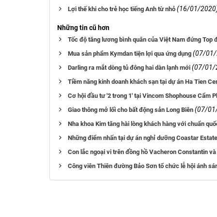
(16/01/2020
Lợi thế khi cho trẻ học tiếng Anh từ nhỏ
Những tin cũ hơn
Tốc độ tăng lương bình quân của Việt Nam đứng Top 
(07/01
Mua sản phẩm Kymdan tiện lợi qua ứng dụng
(07/01/
Darling ra mắt dòng tủ đông hai dàn lạnh mới
Tiềm năng kinh doanh khách sạn tại dự án Ha Tien Ce
Cơ hội đầu tư '2 trong 1' tại Vincom Shophouse Cẩm 
(07/01
Giao thông mở lối cho bất động sản Long Biên
Nha khoa Kim tăng hài lòng khách hàng với chuẩn quố
Những điểm nhấn tại dự án nghỉ dưỡng Coastar Estat
Con lắc ngoại vi trên đồng hồ Vacheron Constantin và
Công viên Thiên đường Bảo Sơn tổ chức lễ hội ánh sán