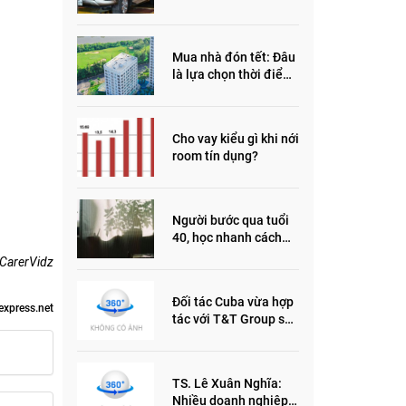
đầu năm 2022
Mua nhà đón tết: Đâu
là lựa chọn thời điểm
này?
Cho vay kiểu gì khi nới
room tín dụng?
Người bước qua tuổi
40, học nhanh cách
sống thông minh này,
CarerVidz
nửa đời sau thêm
phần an yên
Đối tác Cuba vừa hợp
express.net
tác với T&T Group sản
xuất vắc xin cúm và
thuốc ung thư là ai?
TS. Lê Xuân Nghĩa:
Nhiều doanh nghiệp