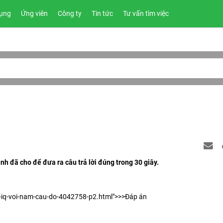
ụng
Ứng viên
Công ty
Tin tức
Tư vấn tìm việc
ình đã cho để đưa ra câu trả lời đúng trong 30 giây.
ra-iq-voi-nam-cau-do-4042758-p2.html">>>Đáp án