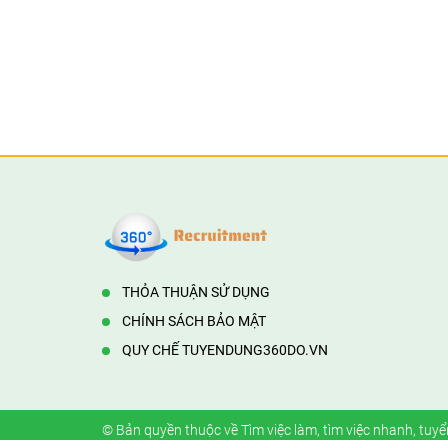
THỎA THUẬN SỬ DỤNG
CHÍNH SÁCH BẢO MẬT
QUY CHẾ TUYENDUNG360DO.VN
© Bản quyền thuộc về
Tìm việc làm, tìm việc nhanh, tuyể