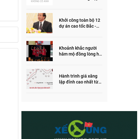
ôm quỹ đất, đầu cơ dự
án khiến giá BĐS tăng
đến "đau lòng"
Khởi công toàn bộ 12
dự án cao tốc Bắc -
Nam trong năm 2022
Khoảnh khắc người
hâm mộ đồng lòng hô
vang “Thắng vàng”
ủng hộ SEA Games
Hành trình giá xăng
lập đỉnh cao nhất từ
trước đến nay