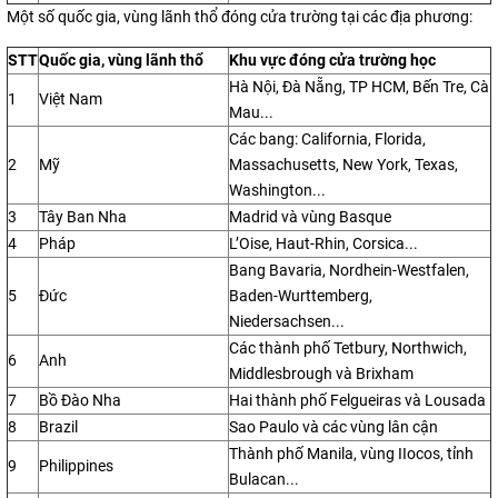
Một số quốc gia, vùng lãnh thổ đóng cửa trường tại các địa phương:
STT
Quốc gia, vùng lãnh thổ
Khu vực đóng cửa trường học
Hà Nội, Đà Nẵng, TP HCM, Bến Tre, Cà
1
Việt Nam
Mau...
Các bang: California, Florida,
2
Mỹ
Massachusetts, New York, Texas,
Washington...
3
Tây Ban Nha
Madrid và vùng Basque
4
Pháp
L’Oise, Haut-Rhin, Corsica...
Bang Bavaria, Nordhein-Westfalen,
5
Đức
Baden-Wurttemberg,
Niedersachsen...
Các thành phố Tetbury, Northwich,
6
Anh
Middlesbrough và Brixham
7
Bồ Đào Nha
Hai thành phố Felgueiras và Lousada
8
Brazil
Sao Paulo và các vùng lân cận
Thành phố Manila, vùng IIocos, tỉnh
9
Philippines
Bulacan...