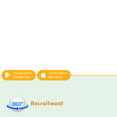
Tuyendung360 tại
Tuyendung360 tại
Goolge Play
App Store