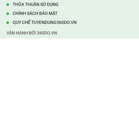
THỎA THUẬN SỬ DỤNG
CHÍNH SÁCH BẢO MẬT
QUY CHẾ TUYENDUNG360DO.VN
VẬN HÀNH BỞI 360DO.VN
Địa chỉ:
232/42/16 Hương Lộ 80, Bình Hưng Hoà B,Bình Tân,
TP.HCM
Điện thoại:
0903177877
Email:
mail@web360do.vn
Website:
https://tuyendung360.vn
KẾT NỐI VỚI CHÚNG TÔI