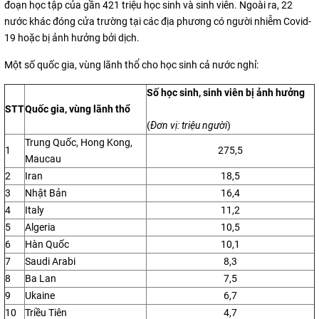
đoạn học tập của gần 421 triệu học sinh và sinh viên. Ngoài ra, 22
nước khác đóng cửa trường tại các địa phương có người nhiễm Covid-
19 hoặc bị ảnh hưởng bởi dịch.
Một số quốc gia, vùng lãnh thổ cho học sinh cả nước nghỉ:
Số học sinh, sinh viên bị ảnh hưởng
STT
Quốc gia, vùng lãnh thổ
(
Đơ
n vị: triệu người
)
Trung Quốc, Hong Kong,
1
275,5
Maucau
2
Iran
18,5
3
Nhật Bản
16,4
4
Italy
11,2
5
Algeria
10,5
6
Hàn Quốc
10,1
7
Saudi Arabi
8,3
8
Ba Lan
7,5
9
Ukaine
6,7
10
Triều Tiên
4,7