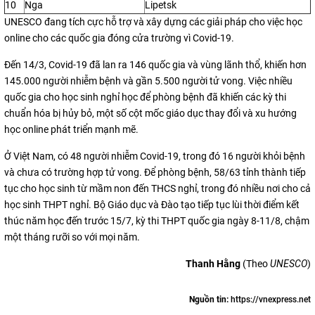
10
Nga
Lipetsk
UNESCO đang tích cực hỗ trợ và xây dựng các giải pháp cho việc học
online cho các quốc gia đóng cửa trường vì Covid-19.
Đến 14/3, Covid-19 đã lan ra 146 quốc gia và vùng lãnh thổ, khiến hơn
145.000 người nhiễm bệnh và gần 5.500 người tử vong. Việc nhiều
quốc gia cho học sinh nghỉ học để phòng bệnh đã khiến các kỳ thi
chuẩn hóa bị hủy bỏ, một số cột mốc giáo dục thay đổi và xu hướng
học online phát triển mạnh mẽ.
Ở Việt Nam, có 48 người nhiễm Covid-19, trong đó 16 người khỏi bệnh
và chưa có trường hợp tử vong. Để phòng bệnh, 58/63 tỉnh thành tiếp
tục cho học sinh từ mầm non đến THCS nghỉ, trong đó nhiều nơi cho cả
học sinh THPT nghỉ. Bộ Giáo dục và Đào tạo tiếp tục lùi thời điểm kết
thúc năm học đến trước 15/7, kỳ thi THPT quốc gia ngày 8-11/8, chậm
một tháng rưỡi so với mọi năm.
Thanh Hằng
(Theo
UNESCO
)
Nguồn tin:
https://vnexpress.net