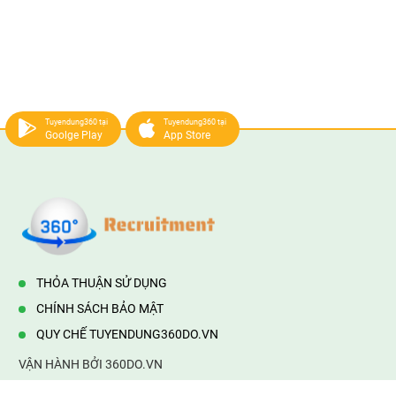
Tuyendung360 tại
Tuyendung360 tại
Goolge Play
App Store
THỎA THUẬN SỬ DỤNG
CHÍNH SÁCH BẢO MẬT
QUY CHẾ TUYENDUNG360DO.VN
VẬN HÀNH BỞI 360DO.VN
Địa chỉ:
232/42/16 Hương Lộ 80, Bình Hưng Hoà B,Bình Tân,