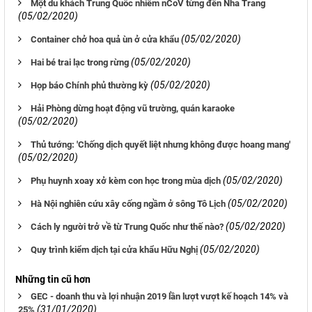
Một du khách Trung Quốc nhiễm nCoV từng đến Nha Trang
(05/02/2020)
(05/02/2020)
Container chở hoa quả ùn ở cửa khẩu
(05/02/2020)
Hai bé trai lạc trong rừng
(05/02/2020)
Họp báo Chính phủ thường kỳ
Hải Phòng dừng hoạt động vũ trường, quán karaoke
(05/02/2020)
Thủ tướng: 'Chống dịch quyết liệt nhưng không được hoang mang'
(05/02/2020)
(05/02/2020)
Phụ huynh xoay xở kèm con học trong mùa dịch
(05/02/2020)
Hà Nội nghiên cứu xây cống ngầm ở sông Tô Lịch
(05/02/2020)
Cách ly người trở về từ Trung Quốc như thế nào?
(05/02/2020)
Quy trình kiểm dịch tại cửa khẩu Hữu Nghị
Những tin cũ hơn
GEC - doanh thu và lợi nhuận 2019 lần lượt vượt kế hoạch 14% và
(31/01/2020)
25%