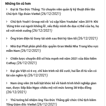
Những tin cũ hơn
Đại tá Tào Đức Thắng: Từ chuyên viên quản lý kỹ thuật đến tân
(26/12/2021)
Chủ tịch Tập đoàn Viettel
Chủ tịch Yeah1 Group nói về ‘cú sập hầm Youtube’ năm 2019: Khi
‘đứng trên vai người khổng lồ’, nếu thấy mình đe dọa vị thế của họ, họ
(26/12/2021)
sẽ vứt mình xuống
(26/12/2021)
Ông trùm điện tử Sony tái sinh sau thời kỳ tăm tối
Nhà Đại Phát phân phối độc quyền Gran Meliá Nha Trang khu vực
(26/12/2021)
miền Nam
Chiến lược chuyển đổi số hóa mạnh mẽ năm 2021 của Bảo hiểm
(26/12/2021)
Cathay
Đại gia Việt có 6 vợ, chỉ kén trinh nữ để cưới, hai lần đi tù vẫn có
(26/12/2021)
tài sản nghìn tỷ
Nam ứng viên 26 tuổi bật khóc kể về hành trình khởi nghiệp gian
nan, được Sếp Bảo Ngọc chiêu mộ với mức lương 38 triệu đồng
(26/12/2021)
Thủ tướng bổ nhiệm ông Tào Đức Thắng giữ chức Chủ tịch kiêm
(26/12/2021)
Tổng Giám đốc Viettel