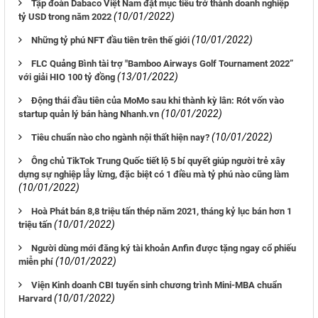
Tập đoàn Dabaco Việt Nam đặt mục tiêu trở thành doanh nghiệp
(10/01/2022)
tỷ USD trong năm 2022
(10/01/2022)
Những tỷ phú NFT đầu tiên trên thế giới
FLC Quảng Bình tài trợ "Bamboo Airways Golf Tournament 2022”
(13/01/2022)
với giải HIO 100 tỷ đồng
Động thái đầu tiên của MoMo sau khi thành kỳ lân: Rót vốn vào
(10/01/2022)
startup quản lý bán hàng Nhanh.vn
(10/01/2022)
Tiêu chuẩn nào cho ngành nội thất hiện nay?
Ông chủ TikTok Trung Quốc tiết lộ 5 bí quyết giúp người trẻ xây
dựng sự nghiệp lẫy lừng, đặc biệt có 1 điều mà tỷ phú nào cũng làm
(10/01/2022)
Hoà Phát bán 8,8 triệu tấn thép năm 2021, tháng kỷ lục bán hơn 1
(10/01/2022)
triệu tấn
Người dùng mới đăng ký tài khoản Anfin được tặng ngay cổ phiếu
(10/01/2022)
miễn phí
Viện Kinh doanh CBI tuyển sinh chương trình Mini-MBA chuẩn
(10/01/2022)
Harvard