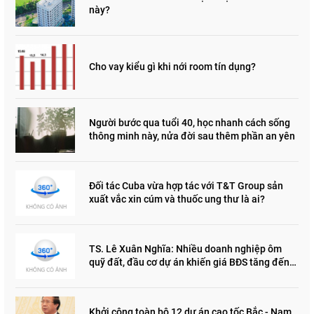
này?
Cho vay kiểu gì khi nới room tín dụng?
Người bước qua tuổi 40, học nhanh cách sống
thông minh này, nửa đời sau thêm phần an yên
Đối tác Cuba vừa hợp tác với T&T Group sản
xuất vắc xin cúm và thuốc ung thư là ai?
TS. Lê Xuân Nghĩa: Nhiều doanh nghiệp ôm
quỹ đất, đầu cơ dự án khiến giá BĐS tăng đến
"đau lòng"
Khởi công toàn bộ 12 dự án cao tốc Bắc - Nam