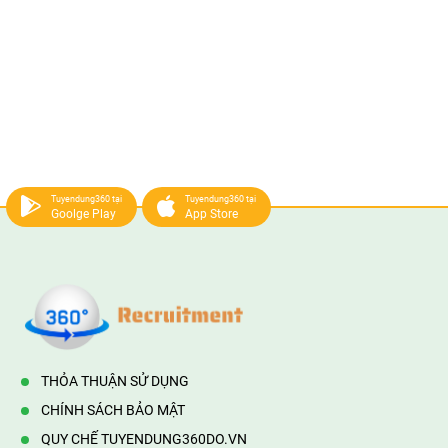
Tuyendung360 tại
Tuyendung360 tại
Goolge Play
App Store
THỎA THUẬN SỬ DỤNG
CHÍNH SÁCH BẢO MẬT
QUY CHẾ TUYENDUNG360DO.VN