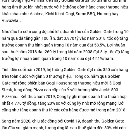
với thương hiệu Ashima, đến nay Golden Gate đã trở thành chuỗi nhà
hàng ẩm thực lớn nhất nước với hệ thống gồm hàng chục thương hiệu
khác nhau như Ashima, Kichi Kichi, Gogi, Sumo BBQ, Hutong hay
Vuvuzela…
Nhờ đầu tư sớm cùng độ phủ lớn, doanh thu của Golden Gate trong 10
năm qua đã tăng gần 100 lần, đạt 3.970 tỷ vào năm 2018, tốc độ tăng
trưởng doanh thu bình quân trong 10 năm qua đạt 58,5%. Lợi nhuận
sau thuế năm 2018 đạt 269 tỷ trong khi năm 2008 đạt 8 tỷ, tốc độ tăng
trưởng lợi nhuận bình quân trong 10 năm qua đạt 42,1%/năm.
Tính đến cuối năm 2019, hệ thống Golden Gate đạt mốc 350 cửa hàng
trên toàn quốc với gần 30 thương hiệu. Trong đó, năm qua Golden
Gate mở rộng phiên bản Gogi House sang thương hiệu mới là Gogi
Steak, tung dòng Pizza cao cấp của Ý với thương hiệu Jack's 500
Pizzeria... Kết thúc năm 2019, Công ty ghi nhận doanh thu thuần hợp
nhất 4.776 tỷ đồng, tăng 20% so với cùng kỳ nhờ mở rộng mạng lưới
cũng như tăng doanh thu từ các cửa hàng được mở trong năm 2018.
Sang năm 2020, chịu tác động bởi Covid-19, doanh thu Golden Gate
lần đầu sụt giảm mạnh, tương ứng lãi sau thuế giảm đến 80% chỉ còn