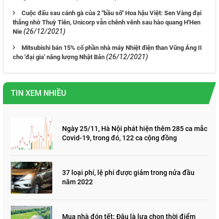
Cuộc đấu sau cánh gà của 2 "bầu sô" Hoa hậu Việt: Sen Vàng đại
thắng nhờ Thuỳ Tiên, Unicorp vẫn chênh vênh sau hào quang H'Hen
(26/12/2021)
Nie
Mitsubishi bán 15% cổ phần nhà máy Nhiệt điện than Vũng Áng II
(26/12/2021)
cho 'đại gia' năng lượng Nhật Bản
TIN XEM NHIỀU
Ngày 25/11, Hà Nội phát hiện thêm 285 ca mắc
Covid-19, trong đó, 122 ca cộng đồng
37 loại phí, lệ phí được giảm trong nửa đầu
năm 2022
Mua nhà đón tết: Đâu là lựa chọn thời điểm