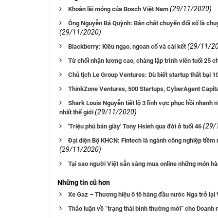
(29/11/2020)
Khoản lãi mỏng của Bosch Việt Nam
Ông Nguyễn Bá Quỳnh: Bản chất chuyển đổi số là chuyể
(29/11/2020)
(29/11/2
Blackberry: Kiêu ngạo, ngoan cố và cái kết
Từ chối nhận lương cao, chàng lập trình viên tuổi 25
Chủ tịch Le Group Ventures: Dù biết startup thất bại 1
ThinkZone Ventures, 500 Startups, CyberAgent Capita
Shark Louis Nguyễn tiết lộ 3 lĩnh vực phục hồi nhanh
(29/11/2020)
nhất thế giới
(29/
'Triệu phú bán giày' Tony Hsieh qua đời ở tuổi 46
Đại diện Bộ KHCN: Fintech là ngành công nghiệp tiềm 
(29/11/2020)
Tại sao người Việt sẵn sàng mua online những món hàn
Những tin cũ hơn
Xe Gaz – Thương hiệu ô tô hàng đầu nước Nga trở lại
Thảo luận về “trạng thái bình thường mới” cho Doanh