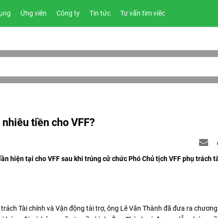
ụng
Ứng viên
Công ty
Tin tức
Tư vấn tìm việc
 nhiêu tiền cho VFF?
ần hiện tại cho VFF sau khi trúng cử chức Phó Chủ tịch VFF phụ trách tà
trách Tài chính và Vận động tài trợ, ông Lê Văn Thành đã đưa ra chương 