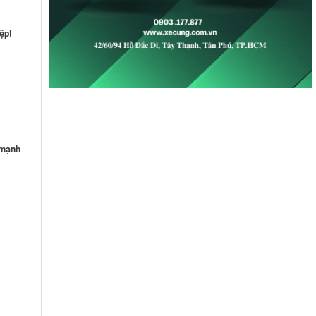
ệp!
 mạnh