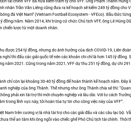
hủ tịch tài chính VFF đã hứa kiếm trăm tỷ cho VFF. Ông Phạm Thanh Hùng
nh nhân Trần Văn Liêng cũng đưa ra kế hoạch sẽ kiếm 249 tỷ đồng cho 
i bóng đá Việt Nam” (Vietnam Football Ecosystem - VFEco). Bầu Đức từng
ỷ đồng/năm. Năm 2014, khi trúng cử chức Chủ tịch VFF, ông Lê Hùng D
n chiến lược từ một doanh nhân.
thu được 254 tỷ đồng, nhưng do ảnh hưởng của dịch COVID-19, Liên đoàn
 nghỉ thi đấu các giải quốc tế nên các khoản chi chỉ là hơn 145 tỷ đồng.
ộng năm 2021. Cũng trong năm 2021, VFF dự thu 251 tỷ đồng, dự chi 291
ành chỉ còn lại khoảng 30-40 tỷ đồng để hoàn thành kế hoạch năm. Đây l
oanh nghiệp của ông Thành. Thế nhưng như ông Thành chia sẻ thì: “Quan
không phải xin tài trợ thì mới chuyên nghiệp và lâu dài. Với tư cách Trưởn
ăm trong lĩnh vực này, tôi hoàn tòa tự tin cho công việc này của VFF”.
t Nam trên cương vị là nhà tài trợ cho các giải đấu và các câu lạc bộ. V
a thể an tâm khi ông ngồi vào chiếc ghế Phó Chủ tịch tài chính. Thôi th