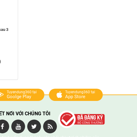
sau 3
)
Tuyendung360 tại
Tuyendung360 tại
Goolge Play
App Store
ẾT NỐI VỚI CHÚNG TÔI