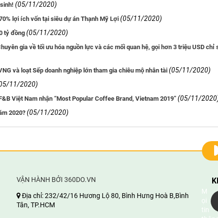
(05/11/2020)
sinh!
(05/11/2020)
0% lợi ích vốn tại siêu dự án Thạnh Mỹ Lợi
(05/11/2020)
0 tỷ đồng
yên gia về tối ưu hóa nguồn lực và các mối quan hệ, gọi hơn 3 triệu USD chỉ 
(05/11/2020)
VNG và loạt Sếp doanh nghiệp lớn tham gia chiêu mộ nhân tài
05/11/2020)
(05/11/2020
ực F&B Việt Nam nhận “Most Popular Coffee Brand, Vietnam 2019”
(05/11/2020)
năm 2020?
VẬN HÀNH BỞI 360DO.VN
K
M
Địa chỉ:
232/42/16 Hương Lộ 80, Bình Hưng Hoà B,Bình
ọi
Tân, TP.HCM
tin