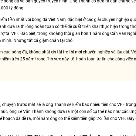
vé bóng đá và bản quyền truyền hình. Ông Thành có đưa ra dẫn chứng về 
.000 tỷ đồng.
kiếm tiền nhất với bóng đá Việt Nam, đặc biệt ở các giải chuyên nghiệp qu
 đưa ra thì ông hoàn toàn có thể đề xuất triển khai thực hiện trong thờ
trợ tại VFF. Đặc biệt, trong khoảng thời gian hơn 1 năm ông Cấn Văn Nghĩ
a mình. Nhưng tất cả giậm chân tại chỗ.
m của bóng đá, không phải xin tài trợ thì mới chuyên nghiệp và lâu dài. Vớ
nhiệm trên 25 năm trong lĩnh vực này, tôi hoàn toàn tự tin cho công việc 
, chuyện trước mắt sẽ là ông Thành sẽ kiếm bao nhiêu tiền cho VFF tron
ết thúc, ông Lê Văn Thành không đưa ra một con số cụ thể nào như các ứng
ế hoạch đã đề ra, mỗi năm ông có thể kiếm tiền gấp 2-3 lần cho VFF. Đây