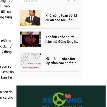
 từng hứa
ôm quỹ đất, đầu cơ dự
VFF vào
án khiến giá BĐS tăng
 tiến cử
đến "đau lòng"
Khởi công toàn bộ 12
ũng từng
dự án cao tốc Bắc -
Nam trong năm 2022
Khoảnh khắc người
 chỉ thu
hâm mộ đồng lòng hô
vang “Thắng vàng”
 Số dư hơn
ủng hộ SEA Games
 tỷ đồng
Hành trình giá xăng
lập đỉnh cao nhất từ
à con số
trước đến nay
 điểm của
g ban Tài
ẫn còn đó
ì, cứ chờ