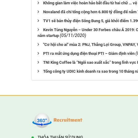
Không gian làm việc hoàn hảo bắt đầu từ hai chữ … vệ 
Novaland đã chi tổng cộng hơn 6.800 tỷ đồng để nắm 7
TV1 sẽ bán thủy điện Sông Bung 5, giá khởi điểm 1.39
Kevin Tùng Nguyễn – Under 30 Forbes châu Á 2019: Chu
(05/11/2020)
năm startup
"Cơ hội cho ai" mùa 2: PNJ, Thắng Lợi Group, VNPAY, 
(
PTI ra mắt ứng dụng điện thoại PTI – Giám định viên
TNI King Coffee là “Ngôi sao xuất sắc” trong lĩnh v
Tổng công ty UDIC kinh doanh ra sao trong 10 tháng 
THỎA THUẬN SỬ DỤNG