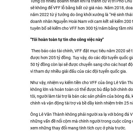
Từng có nhiều doanh nhân khi ra tranh cử vị trí Phó C
sẽ không để VFF lỗ bằng bất cứ giá nào. Năm 2018, doa
năm 2022 từ ý tưởng do ông khởi xướng là “Hệ sinh thá
doanh nhân Nguyễn Hoài Nam với cam kết sẽ kiếm 200 t
tuyên bố sẽ kiếm cho VFF hơn 300 tỷ/năm bằng tầm nhì
"Tôi hoàn toàn tự tin cho công việc này"
Theo báo cáo tài chính, VFF đặt mục tiêu năm 2020 sẽ 
được hơn 205 tỷ đồng. Tuy vậy, do các đội tuyển quốc gia
50 tỷ đồng còn lại sẽ được chuyển sang cho các hoạt đ
vì tham dự nhiều giải đấu của các đội tuyển quốc gia.
Như vậy, nhiệm vụ kiếm tiền cho VFF của ông Lê Văn Th
không lớn và hoàn toàn có thể được bù đắp bởi chính d
tôi, người làm tài trợ là bán các sản phẩm của bóng đá, 
chính và vận động tài trợ và bề dầy kinh nhiệm trên 25 n
Ông Lê Văn Thành không phải người xa lạ với bóng đá Việ
những vấn đề nổi cộm mà chính người trong cuộc cũng chư
xem những thay đổi mang tính tích cực ở phía trước.