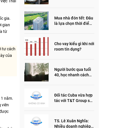
việc Thái
đầu năm 2022
Mua nhà đón tết: Đâu
ốc gia.
là lựa chọn thời điểm
i gian
này?
a từ
Cho vay kiểu gì khi nới
i tư cách
room tín dụng?
này của
Người bước qua tuổi
40, học nhanh cách
sống thông minh này,
nửa đời sau thêm
phần an yên
Đối tác Cuba vừa hợp
g 1 năm.
tác với T&T Group sản
 viên
xuất vắc xin cúm và
thuốc ung thư là ai?
 được
TS. Lê Xuân Nghĩa:
Nhiều doanh nghiệp