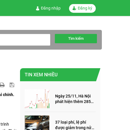
Đăng nhập
Đăng ký
Tìm kiếm
TIN XEM NHIỀU
i chính.
Ngày 25/11, Hà Nội
phát hiện thêm 285
ca mắc Covid-19,
trong đó, 122 ca cộng
đồng
37 loại phí, lệ phí
trình
được giảm trong nửa