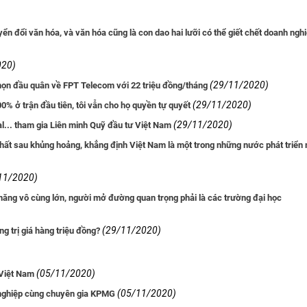
n đổi văn hóa, và văn hóa cũng là con dao hai lưỡi có thể giết chết doanh nghi
020)
(29/11/2020)
 chọn đầu quân về FPT Telecom với 22 triệu đồng/tháng
(29/11/2020)
00% ở trận đầu tiên, tôi vẫn cho họ quyền tự quyết
(29/11/2020)
l... tham gia Liên minh Quỹ đầu tư Việt Nam
 nhất sau khủng hoảng, khẳng định Việt Nam là một trong những nước phát triển
11/2020)
năng vô cùng lớn, người mở đường quan trọng phải là các trường đại học
(29/11/2020)
g trị giá hàng triệu đồng?
(05/11/2020)
 Việt Nam
(05/11/2020)
 nghiệp cùng chuyên gia KPMG