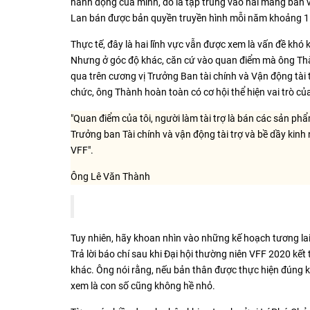
hành động của mình, đó là tập trung vào hai mảng bán 
Lan bán được bản quyền truyền hình mỗi năm khoảng 1
Thực tế, đây là hai lĩnh vực vẫn được xem là vấn đề khó 
Nhưng ở góc độ khác, căn cứ vào quan điểm mà ông Thành
qua trên cương vị Trưởng Ban tài chính và Vận động tài 
chức, ông Thành hoàn toàn có cơ hội thể hiện vai trò củ
"Quan điểm của tôi, người làm tài trợ là bán các sản phẩ
Trưởng ban Tài chính và vận động tài trợ và bề dầy kinh 
VFF".
Ông Lê Văn Thành
Tuy nhiên, hãy khoan nhìn vào những kế hoạch tương lai
Trả lời báo chí sau khi Đại hội thường niên VFF 2020 k
khác. Ông nói rằng, nếu bản thân được thực hiện đúng k
xem là con số cũng không hề nhỏ.