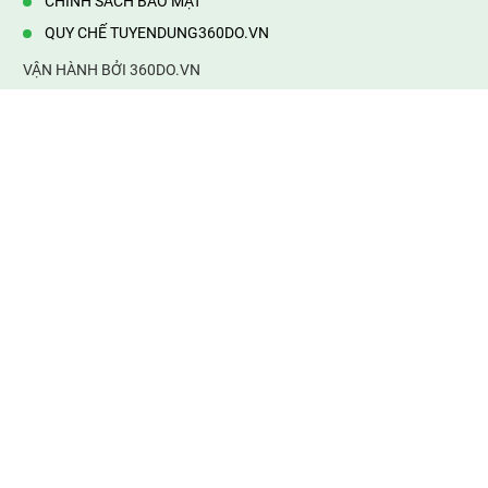
CHÍNH SÁCH BẢO MẬT
QUY CHẾ TUYENDUNG360DO.VN
VẬN HÀNH BỞI 360DO.VN
Địa chỉ:
232/42/16 Hương Lộ 80, Bình Hưng Hoà B,Bình Tân,
TP.HCM
Điện thoại:
0903177877
Email:
mail@web360do.vn
Website:
https://tuyendung360.vn
KẾT NỐI VỚI CHÚNG TÔI
Mọi tin thông tin tuyển dụng
thành viên phải chịu trách nhiệm của mình. 360do.vn không chịu