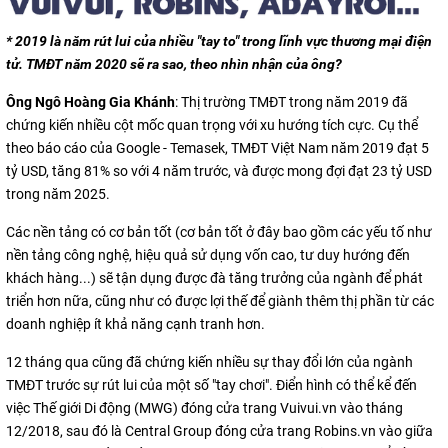
* 2019 là năm rút lui của nhiều "tay to" trong lĩnh vực thương mại điện
tử. TMĐT năm 2020 sẽ ra sao, theo nhìn nhận của ông?
Ông Ngô Hoàng Gia Khánh
: Thị trường TMĐT trong năm 2019 đã
chứng kiến nhiều cột mốc quan trọng với xu hướng tích cực. Cụ thể
theo báo cáo của Google - Temasek, TMĐT Việt Nam năm 2019 đạt 5
tỷ USD, tăng 81% so với 4 năm trước, và được mong đợi đạt 23 tỷ USD
trong năm 2025.
Các nền tảng có cơ bản tốt (cơ bản tốt ở đây bao gồm các yếu tố như
nền tảng công nghệ, hiệu quả sử dụng vốn cao, tư duy hướng đến
khách hàng...) sẽ tận dụng được đà tăng trưởng của ngành để phát
triển hơn nữa, cũng như có được lợi thế để giành thêm thị phần từ các
doanh nghiệp ít khả năng cạnh tranh hơn.
12 tháng qua cũng đã chứng kiến nhiều sự thay đổi lớn của ngành
TMĐT trước sự rút lui của một số "tay chơi". Điển hình có thể kể đến
việc Thế giới Di động (MWG) đóng cửa trang Vuivui.vn vào tháng
12/2018, sau đó là Central Group đóng cửa trang Robins.vn vào giữa