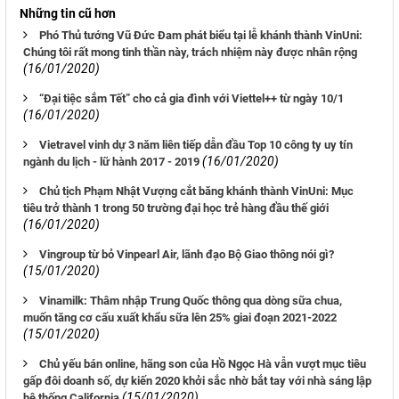
Những tin cũ hơn
Phó Thủ tướng Vũ Đức Đam phát biểu tại lễ khánh thành VinUni:
Chúng tôi rất mong tinh thần này, trách nhiệm này được nhân rộng
(16/01/2020)
“Đại tiệc sắm Tết” cho cả gia đình với Viettel++ từ ngày 10/1
(16/01/2020)
Vietravel vinh dự 3 năm liên tiếp dẫn đầu Top 10 công ty uy tín
(16/01/2020)
ngành du lịch - lữ hành 2017 - 2019
Chủ tịch Phạm Nhật Vượng cắt băng khánh thành VinUni: Mục
tiêu trở thành 1 trong 50 trường đại học trẻ hàng đầu thế giới
(16/01/2020)
Vingroup từ bỏ Vinpearl Air, lãnh đạo Bộ Giao thông nói gì?
(15/01/2020)
Vinamilk: Thâm nhập Trung Quốc thông qua dòng sữa chua,
muốn tăng cơ cấu xuất khẩu sữa lên 25% giai đoạn 2021-2022
(15/01/2020)
Chủ yếu bán online, hãng son của Hồ Ngọc Hà vẫn vượt mục tiêu
gấp đôi doanh số, dự kiến 2020 khởi sắc nhờ bắt tay với nhà sáng lập
(15/01/2020)
hệ thống California