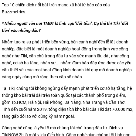
Top 10 chiến dịch nổi bật trên mạng xã hội từ báo cáo của
Buzzmetrics.
* Nhiều người vẫn nói TMĐT là lĩnh vực "đốt tiền". Cụ thể thì Tiki "đốt
tiền" vào những đâu?
Nhằm tạo ra sự phát triển bền vững, bên cạnh nghĩ đến lỗ lãi, doanh
nghiệp, đặc biệt là một doanh nghiệp hoạt động trong lĩnh vực công
nghệ như Tiki, cần chú trọng đầu tư vào sức mạnh lâu dài, như công
nghệ, cơ sở hạ tầng, nhân sự... nhằm đảm bảo đáp ứng được các yêu
cầu thiết yếu của mọi hoạt động kinh doanh khi quy mô doanh nghiệp
càng ngày càng mở rộng theo cấp số nhân.
Tại Tiki, chúng tôi không ngừng đẩy mạnh phát triển cơ sở hạ tầng, hệ
thống kho bãi trải dài trên toàn quốc tại các thành phố trọng điểm,
gồm Tp.HCM, Hà Nội, Hải Phòng, Đà Nẵng, Nha Trang và Cần Thơ.
Tính đến cuối năm 2019, tổng diện tích kho bãi của Tiki đạt 70.000 m2,
tăng gấp đôi so với cùng kỳ năm ngoái.
Công nghệ cũng là yếu tố mà chúng tôi chú trọng đầu tư. Dịch vụ
TikiNOW 2h là một ví dụ điển hình. Công nghệ giúp chúng tôi tinh gọn