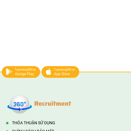
Tuyendung360 tại
Tuyendung360 tại
Goolge Play
App Store
THỎA THUẬN SỬ DỤNG