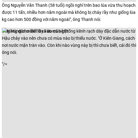
Ông Nguyễn Văn Thanh (58 tuổi) ngồi nghỉ trên bao lúa vừa thu hoạch. 
được 11 tấn, nhiều hơn năm ngoái mà không bị cháy rầy như giống lúa cũ
kg cao hơn 500 đồng với năm ngoái", ông Thanh nói.
Ông Hùng cho biết ở xã do có hệ thống kênh rạch dày đặc dẫn nước từ
Hậu chảy vào nên chưa có mùa nào bị thiếu nước. "Ở Kiên Giang, cách đ
nơi nước mặn tràn vào. Còn khi nào vùng này bị thì chưa biết, cái đó thì t
ông nói.
"/>