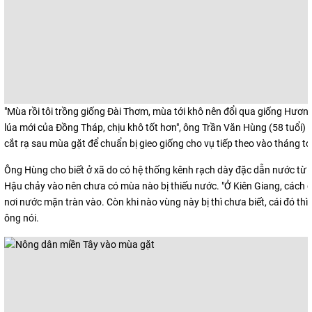
"Mùa rồi tôi trồng giống Đài Thơm, mùa tới khô nên đổi qua giống Hươn
lúa mới của Đồng Tháp, chịu khô tốt hơn", ông Trần Văn Hùng (58 tuổi)
cắt rạ sau mùa gặt để chuẩn bị gieo giống cho vụ tiếp theo vào tháng tới
Ông Hùng cho biết ở xã do có hệ thống kênh rạch dày đặc dẫn nước từ
Hậu chảy vào nên chưa có mùa nào bị thiếu nước. "Ở Kiên Giang, cách đ
nơi nước mặn tràn vào. Còn khi nào vùng này bị thì chưa biết, cái đó thì t
ông nói.