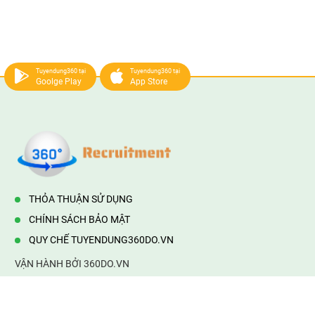
Tuyendung360 tại
Tuyendung360 tại
Goolge Play
App Store
THỎA THUẬN SỬ DỤNG
CHÍNH SÁCH BẢO MẬT
QUY CHẾ TUYENDUNG360DO.VN
VẬN HÀNH BỞI 360DO.VN
Địa chỉ:
232/42/16 Hương Lộ 80, Bình Hưng Hoà B,Bình Tân,
TP.HCM