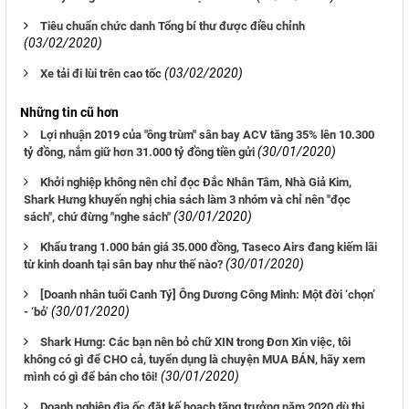
Tiêu chuẩn chức danh Tổng bí thư được điều chỉnh
(03/02/2020)
(03/02/2020)
Xe tải đi lùi trên cao tốc
Những tin cũ hơn
Lợi nhuận 2019 của "ông trùm" sân bay ACV tăng 35% lên 10.300
(30/01/2020)
tỷ đồng, nắm giữ hơn 31.000 tỷ đồng tiền gửi
Khởi nghiệp không nên chỉ đọc Đắc Nhân Tâm, Nhà Giả Kim,
Shark Hưng khuyến nghị chia sách làm 3 nhóm và chỉ nên "đọc
(30/01/2020)
sách", chứ đừng "nghe sách"
Khẩu trang 1.000 bán giá 35.000 đồng, Taseco Airs đang kiếm lãi
(30/01/2020)
từ kinh doanh tại sân bay như thế nào?
[Doanh nhân tuổi Canh Tý] Ông Dương Công Minh: Một đời ‘chọn’
(30/01/2020)
- ‘bỏ’
Shark Hưng: Các bạn nên bỏ chữ XIN trong Đơn Xin việc, tôi
không có gì để CHO cả, tuyển dụng là chuyện MUA BÁN, hãy xem
(30/01/2020)
mình có gì để bán cho tôi!
Doanh nghiệp địa ốc đặt kế hoạch tăng trưởng năm 2020 dù thị