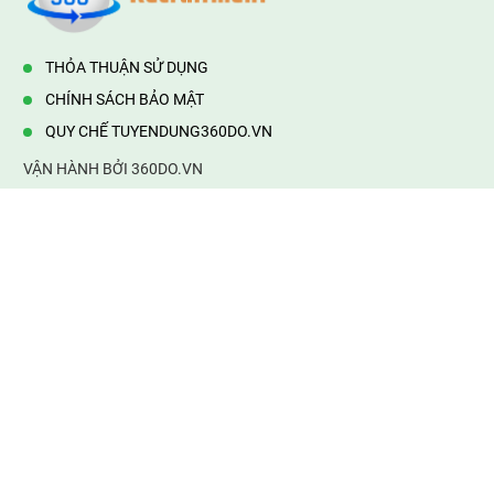
THỎA THUẬN SỬ DỤNG
CHÍNH SÁCH BẢO MẬT
QUY CHẾ TUYENDUNG360DO.VN
VẬN HÀNH BỞI 360DO.VN
Địa chỉ:
232/42/16 Hương Lộ 80, Bình Hưng Hoà B,Bình Tân,
TP.HCM
Điện thoại:
0903177877
Email:
mail@web360do.vn
Website:
https://tuyendung360.vn
KẾT NỐI VỚI CHÚNG TÔI