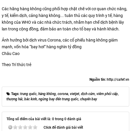
Các hãng hàng không cũng phối hợp chặt chẽ với cơ quan chức năng,
y tế, kiểm dịch, cảng hàng không... tuân thủ các quy trình y tế, hàng
không của WHO và các nhà chức trách, nhằm hạn chế dịch bệnh lây
lan trong cộng đồng, đảm bảo an toàn cho tổ bay và hành khách.
Ảnh hưởng bởi dịch virus Corona, các cổ phiếu hàng không giảm
mạnh, vốn hóa “bay hơi” hàng nghìn tỷ đồng
Châu Cao
Theo Trí thức trẻ
Nguồn tin:
http://cafef.vn
Tags:
trung quốc
,
hàng không
,
corona
,
vietjet
,
dịch cúm
,
viêm phổi cấp
,
thượng hải
,
bắc kinh
,
ngừng bay đến trung quốc
,
chuyến bay
Tổng số điểm của bài viết là: 0 trong 0 đánh giá
Click để đánh giá bài viết