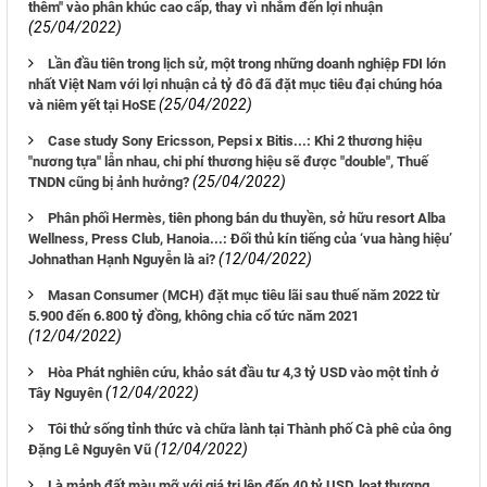
thêm" vào phân khúc cao cấp, thay vì nhắm đến lợi nhuận
(25/04/2022)
Lần đầu tiên trong lịch sử, một trong những doanh nghiệp FDI lớn
nhất Việt Nam với lợi nhuận cả tỷ đô đã đặt mục tiêu đại chúng hóa
(25/04/2022)
và niêm yết tại HoSE
Case study Sony Ericsson, Pepsi x Bitis...: Khi 2 thương hiệu
"nương tựa" lẫn nhau, chi phí thương hiệu sẽ được "double", Thuế
(25/04/2022)
TNDN cũng bị ảnh hưởng?
Phân phối Hermès, tiên phong bán du thuyền, sở hữu resort Alba
Wellness, Press Club, Hanoia...: Đối thủ kín tiếng của ‘vua hàng hiệu’
(12/04/2022)
Johnathan Hạnh Nguyễn là ai?
Masan Consumer (MCH) đặt mục tiêu lãi sau thuế năm 2022 từ
5.900 đến 6.800 tỷ đồng, không chia cổ tức năm 2021
(12/04/2022)
Hòa Phát nghiên cứu, khảo sát đầu tư 4,3 tỷ USD vào một tỉnh ở
(12/04/2022)
Tây Nguyên
Tôi thử sống tỉnh thức và chữa lành tại Thành phố Cà phê của ông
(12/04/2022)
Đặng Lê Nguyên Vũ
Là mảnh đất màu mỡ với giá trị lên đến 40 tỷ USD, loạt thương