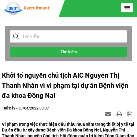
Tìm kiếm
Khởi tố nguyên chủ tịch AIC Nguyễn Thị
Thanh Nhàn vì vi phạm tại dự án Bệnh viện
đa khoa Đồng Nai
Thứ bảy - 30/04/2022 00:37
Vi phạm trong việc thực hiện đấu thầu mua sắm trang thiết bị y tế tại
Dự án đầu tư xây dựng Bệnh viện Đa khoa Đồng Nai, Nguyễn Thị
Thanh Nhàn, nguyên Chủ tịch Hội đồng quản trị kiêm Tổng Giám đốc