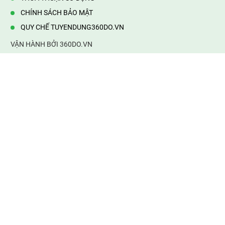
CHÍNH SÁCH BẢO MẬT
QUY CHẾ TUYENDUNG360DO.VN
VẬN HÀNH BỞI 360DO.VN
Địa chỉ:
232/42/16 Hương Lộ 80, Bình Hưng Hoà B,Bình Tân,
TP.HCM
Điện thoại:
0903177877
Email:
mail@web360do.vn
Website:
https://tuyendung360.vn
KẾT NỐI VỚI CHÚNG TÔI
Mọi tin thông tin tuyển dụng