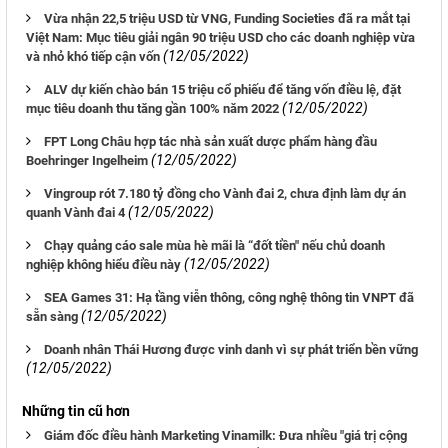
Vừa nhận 22,5 triệu USD từ VNG, Funding Societies đã ra mắt tại
Việt Nam: Mục tiêu giải ngân 90 triệu USD cho các doanh nghiệp vừa
(12/05/2022)
và nhỏ khó tiếp cận vốn
ALV dự kiến chào bán 15 triệu cổ phiếu để tăng vốn điều lệ, đặt
(12/05/2022)
mục tiêu doanh thu tăng gần 100% năm 2022
FPT Long Châu hợp tác nhà sản xuất dược phẩm hàng đầu
(12/05/2022)
Boehringer Ingelheim
Vingroup rót 7.180 tỷ đồng cho Vành đai 2, chưa định làm dự án
(12/05/2022)
quanh Vành đai 4
Chạy quảng cáo sale mùa hè mãi là “đốt tiền" nếu chủ doanh
(12/05/2022)
nghiệp không hiểu điều này
SEA Games 31: Hạ tầng viễn thông, công nghệ thông tin VNPT đã
(12/05/2022)
sẵn sàng
Doanh nhân Thái Hương được vinh danh vì sự phát triển bền vững
(12/05/2022)
Những tin cũ hơn
Giám đốc điều hành Marketing Vinamilk: Đưa nhiều "giá trị cộng