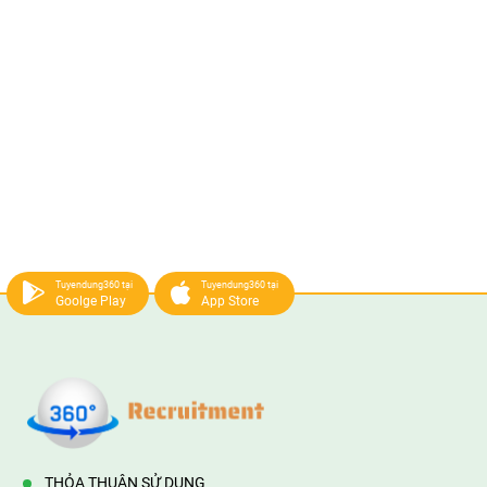
Tuyendung360 tại
Tuyendung360 tại
Goolge Play
App Store
THỎA THUẬN SỬ DỤNG