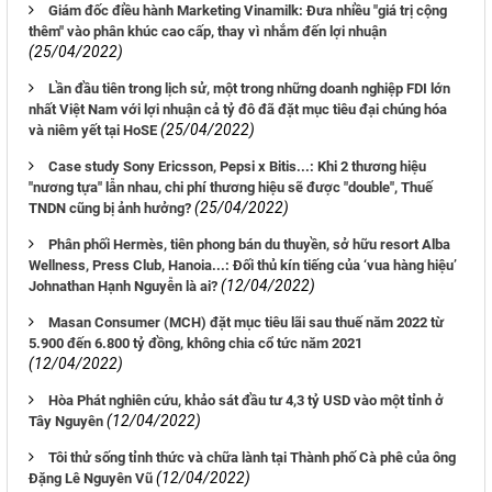
Giám đốc điều hành Marketing Vinamilk: Đưa nhiều "giá trị cộng
thêm" vào phân khúc cao cấp, thay vì nhắm đến lợi nhuận
(25/04/2022)
Lần đầu tiên trong lịch sử, một trong những doanh nghiệp FDI lớn
nhất Việt Nam với lợi nhuận cả tỷ đô đã đặt mục tiêu đại chúng hóa
(25/04/2022)
và niêm yết tại HoSE
Case study Sony Ericsson, Pepsi x Bitis...: Khi 2 thương hiệu
"nương tựa" lẫn nhau, chi phí thương hiệu sẽ được "double", Thuế
(25/04/2022)
TNDN cũng bị ảnh hưởng?
Phân phối Hermès, tiên phong bán du thuyền, sở hữu resort Alba
Wellness, Press Club, Hanoia...: Đối thủ kín tiếng của ‘vua hàng hiệu’
(12/04/2022)
Johnathan Hạnh Nguyễn là ai?
Masan Consumer (MCH) đặt mục tiêu lãi sau thuế năm 2022 từ
5.900 đến 6.800 tỷ đồng, không chia cổ tức năm 2021
(12/04/2022)
Hòa Phát nghiên cứu, khảo sát đầu tư 4,3 tỷ USD vào một tỉnh ở
(12/04/2022)
Tây Nguyên
Tôi thử sống tỉnh thức và chữa lành tại Thành phố Cà phê của ông
(12/04/2022)
Đặng Lê Nguyên Vũ