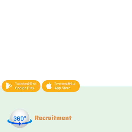
Tuyendung360 tại
Tuyendung360 tại
Goolge Play
App Store