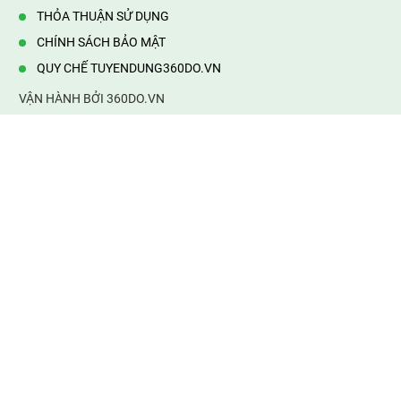
THỎA THUẬN SỬ DỤNG
CHÍNH SÁCH BẢO MẬT
QUY CHẾ TUYENDUNG360DO.VN
VẬN HÀNH BỞI 360DO.VN
Địa chỉ:
232/42/16 Hương Lộ 80, Bình Hưng Hoà B,Bình Tân,
TP.HCM
Điện thoại:
0903177877
Email:
mail@web360do.vn
Website:
https://tuyendung360.vn
KẾT NỐI VỚI CHÚNG TÔI