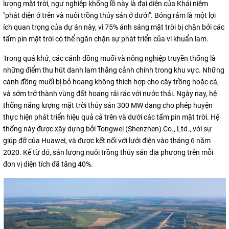
lượng mặt trời, ngư nghiệp khổng lồ này là đại diện của Khái niệm
"phát điện ở trên và nuôi trồng thủy sản ở dưới". Bóng râm là một lợi
ích quan trọng của dự án này, vì 75% ánh sáng mặt trời bị chặn bởi các
tấm pin mặt trời có thể ngăn chặn sự phát triển của vi khuẩn lam.
Trong quá khứ, các cánh đồng muối và nông nghiệp truyền thống là
những điểm thu hút danh lam thắng cảnh chính trong khu vực. Những
cánh đồng muối bị bỏ hoang không thích hợp cho cây trồng hoặc cá,
và sớm trở thành vùng đất hoang rải rác với nước thải. Ngày nay, hệ
thống năng lượng mặt trời thủy sản 300 MW đang cho phép huyện
thực hiện phát triển hiệu quả cả trên và dưới các tấm pin mặt trời. Hệ
thống này được xây dựng bởi Tongwei (Shenzhen) Co., Ltd., với sự
giúp đỡ của Huawei, và được kết nối với lưới điện vào tháng 6 năm
2020. Kể từ đó, sản lượng nuôi trồng thủy sản địa phương trên mỗi
đơn vị diện tích đã tăng 40%.