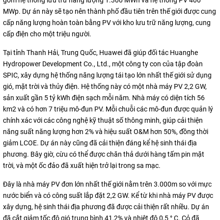
gồm hệ thống lưu trữ năng lượng 1.300 MWh và hệ thống PV 400
MWp. Dự án này sẽ tạo nên thành phố đầu tiên trên thế giới được cung
cấp năng lượng hoàn toàn bằng PV với kho lưu trữ năng lượng, cung
cấp điện cho một triệu người.
Tại tỉnh Thanh Hải, Trung Quốc, Huawei đã giúp đối tác Huanghe
Hydropower Development Co., Ltd., một công ty con của tập đoàn
SPIC, xây dựng hệ thống năng lượng tái tạo lớn nhất thế giới sử dụng
gió, mặt trời và thủy điện. Hệ thống này có một nhà máy PV 2,2 GW,
sản xuất gần 5 tỷ kWh điện sạch mỗi năm. Nhà máy có diện tích 56
km2 và có hơn 7 triệu mô-đun PV. Mỗi chuỗi các mô-đun được quản lý
chính xác với các công nghệ kỹ thuật số thông minh, giúp cải thiện
năng suất năng lượng hơn 2% và hiệu suất O&M hơn 50%, đồng thời
giảm LCOE. Dự án này cũng đã cải thiện đáng kể hệ sinh thái địa
phương. Bây giờ, cừu có thể được chăn thả dưới hàng tấm pin mặt
trời, và một ốc đảo đã xuất hiện trở lại trong sa mạc.
Đây là nhà máy PV đơn lớn nhất thế giới nằm trên 3.000m so với mực
nước biển và có công suất lắp đặt 2,2 GW. Kể từ khi nhà máy PV được
xây dựng, hệ sinh thái địa phương đã được cải thiện rất nhiều. Dự án
đã cắt giảm tốc độ gió trung bình 41,2% và nhiệt độ 0,5 ° C. Cỏ đã