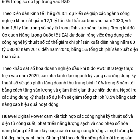
60% trong số đó tập trung vào R&D.
Theo Diễn đàn Kinh tế Thế giới, ICT dự kiến sẽ giúp các ngành công
nghiệp khác cắt giảm 12,1 tỷ tấn khí thải carbon vào năm 2030, với
hơn 1,8 tỷ tấn trong số này là trong lĩnh vực năng lượng. Trong khi đó,
Cơ quan Năng lượng Quốc tế (IEA) dự đoán rằng việc ứng dụng các
công nghệ kỹ thuật số có thể giảm chi phí sản xuất điện hàng năm 80
tỷ USD từ năm 2016 đến năm 2040, bằng 5% tổng chi phí sản xuất điện
toàn cầu.
Theo khảo sát số hóa doanh nghiệp dầu khí & do PwC Strategy thực
hiện vào năm 2020, các nhà lãnh đạo ngành kỳ vọng các ứng dụng kỹ
thuật số sẽ góp phần tăng doanh thu trung bình 10% trong 5 năm tới
bằng cách tăng sản lượng và giảm thời gian thực hiện dự án. Ngoài ra,
các ứng dụng kỹ thuật số dự kiến sẽ giảm tổng chi phí 8,5% bằng cách
nâng cao hiệu quả hoạt động.
Huawei Digital Power cam kết tích hợp các công nghệ kỹ thuật số và
điện tử công suất, phát triển năng lượng sạch và cho phép số hóa
năng lượng để thúc đẩy cuộc cách mạng năng lượng vì một tương lai
tốt đẹp hơn, xanh hơn. Chúng tôi theo đuổi những đổi mới trong sản