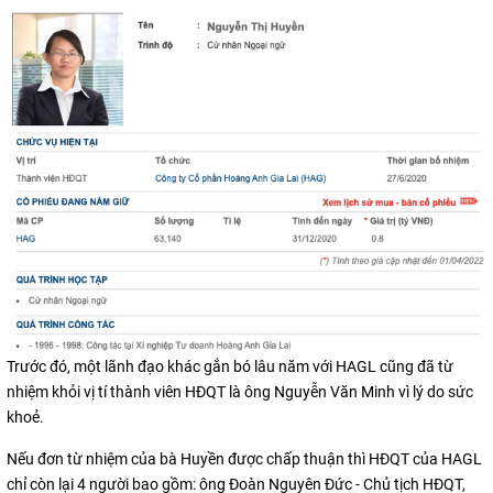
Trước đó, một lãnh đạo khác gắn bó lâu năm với HAGL cũng đã từ
nhiệm khỏi vị tí thành viên HĐQT là ông Nguyễn Văn Minh vì lý do sức
khoẻ.
Nếu đơn từ nhiệm của bà Huyền được chấp thuận thì HĐQT của HAGL
chỉ còn lại 4 người bao gồm: ông Đoàn Nguyên Đức - Chủ tịch HĐQT,