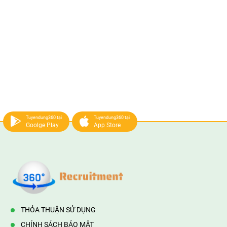
Tuyendung360 tại
Tuyendung360 tại
Goolge Play
App Store
THỎA THUẬN SỬ DỤNG
CHÍNH SÁCH BẢO MẬT