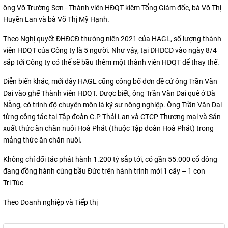
ông Võ Trường Sơn - Thành viên HĐQT kiêm Tổng Giám đốc, bà Võ Thị
Huyền Lan và bà Võ Thị Mỹ Hạnh.
Theo Nghị quyết ĐHĐCĐ thường niên 2021 của HAGL, số lượng thành
viên HĐQT của Công ty là 5 người. Như vậy, tại ĐHĐCĐ vào ngày 8/4
sắp tới Công ty có thể sẽ bầu thêm một thành viên HĐQT để thay thế.
Diễn biến khác, mới đây HAGL cũng công bố đơn đề cử ông Trần Văn
Dai vào ghế Thành viên HĐQT. Được biết, ông Trần Văn Dai quê ở Đà
Nẵng, có trình độ chuyên môn là kỹ sư nông nghiệp. Ông Trần Văn Dai
từng công tác tại Tập đoàn C.P Thái Lan và CTCP Thương mại và Sản
xuất thức ăn chăn nuôi Hoà Phát (thuộc Tập đoàn Hoà Phát) trong
mảng thức ăn chăn nuôi.
Không chỉ đối tác phát hành 1.200 tỷ sắp tới, có gần 55.000 cổ đông
đang đồng hành cùng bầu Đức trên hành trình mới 1 cây – 1 con
Tri Túc
Theo Doanh nghiệp và Tiếp thị