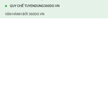
QUY CHẾ TUYENDUNG360DO.VN
VẬN HÀNH BỞI 360DO.VN
Địa chỉ:
232/42/16 Hương Lộ 80, Bình Hưng Hoà B,Bình Tân,
TP.HCM
Điện thoại:
0903177877
Email:
mail@web360do.vn
Website:
https://tuyendung360.vn
KẾT NỐI VỚI CHÚNG TÔI
Mọi tin thông tin tuyển dụng
thành viên phải chịu trách nhiệm của mình. 360do.vn không chịu
bất cứ trách nhiệm về thông tin sai sự thật. Xin cảm ơn!