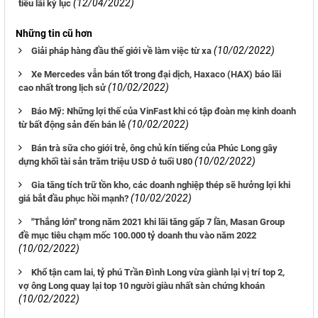
(12/04/2022)
tiêu lãi kỷ lục
Những tin cũ hơn
(10/02/2022)
Giải pháp hàng đầu thế giới về làm việc từ xa
Xe Mercedes vẫn bán tốt trong đại dịch, Haxaco (HAX) báo lãi
(10/02/2022)
cao nhất trong lịch sử
Báo Mỹ: Những lợi thế của VinFast khi có tập đoàn mẹ kinh doanh
(10/02/2022)
từ bất động sản đến bán lẻ
Bán trà sữa cho giới trẻ, ông chủ kín tiếng của Phúc Long gây
(10/02/2022)
dựng khối tài sản trăm triệu USD ở tuổi U80
Gia tăng tích trữ tồn kho, các doanh nghiệp thép sẽ hưởng lợi khi
(10/02/2022)
giá bắt đầu phục hồi mạnh?
"Thắng lớn" trong năm 2021 khi lãi tăng gấp 7 lần, Masan Group
đề mục tiêu chạm mốc 100.000 tỷ doanh thu vào năm 2022
(10/02/2022)
Khổ tận cam lai, tỷ phú Trần Đình Long vừa giành lại vị trí top 2,
vợ ông Long quay lại top 10 người giàu nhất sàn chứng khoán
(10/02/2022)