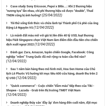
Case study Sony Ericsson, Pepsi x Bitis...: Khi 2 thương hiệu
"nương tựa" lẫn nhau, chi phí thương hiệu sẽ được "double", Thuế
(25/04/2022)
TNDN cũng bị ảnh hưởng?
Tôi thử sống tỉnh thức và chữa lành tại Thành phố Cà phê của ông
(12/04/2022)
Đặng Lê Nguyên Vũ
Là mảnh đất màu mỡ với giá trị lên đến 40 tỷ USD, loạt thương
hiệu F&B Singapore chọn Việt Nam làm điểm đến đầu tiên cho chiến
(12/04/2022)
dịch xuất ngoại 2022
Đánh gục Zara, Amazon, tuyên chiến Google, Facebook: Công
nghiệp “mềm” Trung Quốc đã mở rộng ra toàn cầu thế nào?
(12/04/2022)
Sau 1 năm bán hàng theo mô hình mới, Hoa Sen Home của Chủ
tịch Lê Phước Vũ hướng tới mục tiêu 600 cửa hàng, doanh thu trên 2
(12/04/2022)
tỷ USD
"Quick commerce" - Cuộc chiến "đẫm máu" tiếp theo của Tiki -
Shopee - Lazada - Grab trên thị trường TMĐT Việt Nam
(12/04/2022)
Doanh nghiệp thủy sản ‘đầy ắp’ đơn hàng đến cuối năm, đặt mục