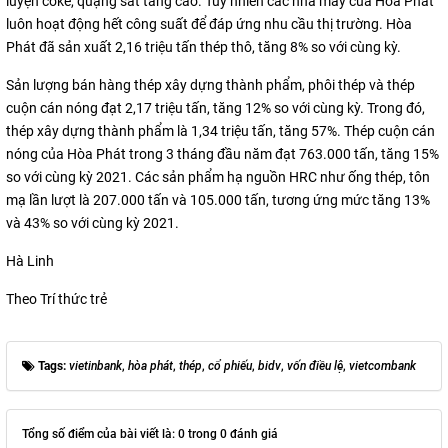
luyện coke, quặng sắt tăng cao. Tuy nhiên các nhà máy của Hòa Phát
luôn hoạt động hết công suất để đáp ứng nhu cầu thị trường. Hòa
Phát đã sản xuất 2,16 triệu tấn thép thô, tăng 8% so với cùng kỳ.
Sản lượng bán hàng thép xây dựng thành phẩm, phôi thép và thép
cuộn cán nóng đạt 2,17 triệu tấn, tăng 12% so với cùng kỳ. Trong đó,
thép xây dựng thành phẩm là 1,34 triệu tấn, tăng 57%. Thép cuộn cán
nóng của Hòa Phát trong 3 tháng đầu năm đạt 763.000 tấn, tăng 15%
so với cùng kỳ 2021. Các sản phẩm hạ nguồn HRC như ống thép, tôn
mạ lần lượt là 207.000 tấn và 105.000 tấn, tương ứng mức tăng 13%
và 43% so với cùng kỳ 2021.
Hà Linh
Theo Trí thức trẻ
Tags:
vietinbank
,
hòa phát
,
thép
,
cổ phiếu
,
bidv
,
vốn điều lệ
,
vietcombank
Tổng số điểm của bài viết là: 0 trong 0 đánh giá