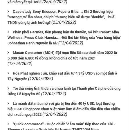
(25/04/2022)
và niêm yết tại HoSE
Case study Sony Ericsson, Pepsi x Bitis...: Khi 2 thương hiệu
"nương tựa" lẫn nhau, chi phí thương hiệu sẽ được "double", Thuế
(25/04/2022)
TNDN cũng bị ảnh hưởng?
Phân phối Hermès, tiên phong bán du thuyền, sở hữu resort Alba
Wellness, Press Club, Hanoia...: Đối thủ kín tiếng của ‘vua hàng hiệu’
(12/04/2022)
Johnathan Hạnh Nguyễn là ai?
Masan Consumer (MCH) đặt mục tiêu lãi sau thuế năm 2022 từ
5.900 đến 6.800 tỷ đồng, không chia cổ tức năm 2021
(12/04/2022)
Hòa Phát nghiên cứu, khảo sát đầu tư 4,3 tỷ USD vào một tỉnh ở
(12/04/2022)
Tây Nguyên
Tôi thử sống tỉnh thức và chữa lành tại Thành phố Cà phê của ông
(12/04/2022)
Đặng Lê Nguyên Vũ
Là mảnh đất màu mỡ với giá trị lên đến 40 tỷ USD, loạt thương
hiệu F&B Singapore chọn Việt Nam làm điểm đến đầu tiên cho chiến
(12/04/2022)
dịch xuất ngoại 2022
"Quick commerce" - Cuộc chiến "đẫm máu" tiếp theo của Tiki -
Shopee - Lazada - Grab trên thị trường TMĐT Việt Nam