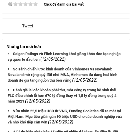
Click để đánh giá bài viết
Tweet
Những tin mới hơn
Saigon Ratings và Fitch Learning khai giảng khóa đào tạo nghiệp
(12/05/2022)
vụ quốc tế đầu tiên
So sánh chiến lược kinh doanh của Vinhomes vs Novaland:
Novaland mở rộng quỹ đất nhờ M&A, Vinhomes đa dạng hoá kinh
(12/05/2022)
doanh để gia tăng nguồn thu bền vững
Đánh giá lại các khoản phải thu, một công ty trong hệ sinh thái
FLC điều chỉnh lỗ hơn 670 tỷ đồng thay vì 1,5 tỷ đồng trong quý 4
(12/05/2022)
năm 2021
Vừa nhận 22,5 triệu USD từ VNG, Funding Societies đã ra mắt tại
Việt Nam: Mục tiêu giải ngân 90 triệu USD cho các doanh nghiệp vừa
(12/05/2022)
và nhỏ khó tiếp cận vốn
ALV dự kiến chào bán 15 triệu cổ phiếu để tăng vốn điều lệ, đặt