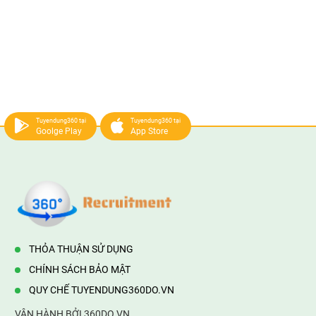
Tuyendung360 tại
Tuyendung360 tại
Goolge Play
App Store
THỎA THUẬN SỬ DỤNG
CHÍNH SÁCH BẢO MẬT
QUY CHẾ TUYENDUNG360DO.VN
VẬN HÀNH BỞI 360DO.VN