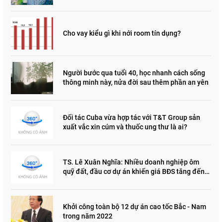
Cho vay kiểu gì khi nới room tín dụng?
Người bước qua tuổi 40, học nhanh cách sống
thông minh này, nửa đời sau thêm phần an yên
Đối tác Cuba vừa hợp tác với T&T Group sản
xuất vắc xin cúm và thuốc ung thư là ai?
TS. Lê Xuân Nghĩa: Nhiều doanh nghiệp ôm
quỹ đất, đầu cơ dự án khiến giá BĐS tăng đến
"đau lòng"
Khởi công toàn bộ 12 dự án cao tốc Bắc - Nam
trong năm 2022