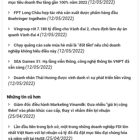
(12/05/2022)
mục tiêu doanh thu tăng gần 100% năm 2022
FPT Long Châu hợp tác nhà sản xuất dược phẩm hàng đầu
(12/05/2022)
Boehringer Ingelheim
Vingroup rót 7.180 tỷ đồng cho Vành đai 2, chưa định làm dự án
(12/05/2022)
quanh Vành đai 4
Chạy quảng cáo sale mùa hè mãi là “đốt tiền" nếu chủ doanh
(12/05/2022)
nghiệp không hiểu điều này
SEA Games 31: Hạ tầng viễn thông, công nghệ thông tin VNPT đã
(12/05/2022)
sẵn sàng
Doanh nhân Thái Hương được vinh danh vì sự phát triển bền vững
(12/05/2022)
Những tin cũ hơn
Giám đốc điều hành Marketing Vinamilk: Đưa nhiều "giá trị cộng
thêm" vào phân khúc cao cấp, thay vì nhắm đến lợi nhuận
(25/04/2022)
Lần đầu tiên trong lịch sử, một trong những doanh nghiệp FDI lớn
nhất Việt Nam với lợi nhuận cả tỷ đô đã đặt mục tiêu đại chúng hóa
(25/04/2022)
và niêm yết tại HoSE