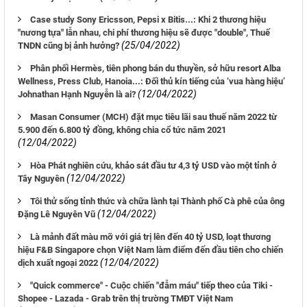
Case study Sony Ericsson, Pepsi x Bitis...: Khi 2 thương hiệu
"nương tựa" lẫn nhau, chi phí thương hiệu sẽ được "double", Thuế
(25/04/2022)
TNDN cũng bị ảnh hưởng?
Phân phối Hermès, tiên phong bán du thuyền, sở hữu resort Alba
Wellness, Press Club, Hanoia...: Đối thủ kín tiếng của ‘vua hàng hiệu’
(12/04/2022)
Johnathan Hạnh Nguyễn là ai?
Masan Consumer (MCH) đặt mục tiêu lãi sau thuế năm 2022 từ
5.900 đến 6.800 tỷ đồng, không chia cổ tức năm 2021
(12/04/2022)
Hòa Phát nghiên cứu, khảo sát đầu tư 4,3 tỷ USD vào một tỉnh ở
(12/04/2022)
Tây Nguyên
Tôi thử sống tỉnh thức và chữa lành tại Thành phố Cà phê của ông
(12/04/2022)
Đặng Lê Nguyên Vũ
Là mảnh đất màu mỡ với giá trị lên đến 40 tỷ USD, loạt thương
hiệu F&B Singapore chọn Việt Nam làm điểm đến đầu tiên cho chiến
(12/04/2022)
dịch xuất ngoại 2022
"Quick commerce" - Cuộc chiến "đẫm máu" tiếp theo của Tiki -
Shopee - Lazada - Grab trên thị trường TMĐT Việt Nam