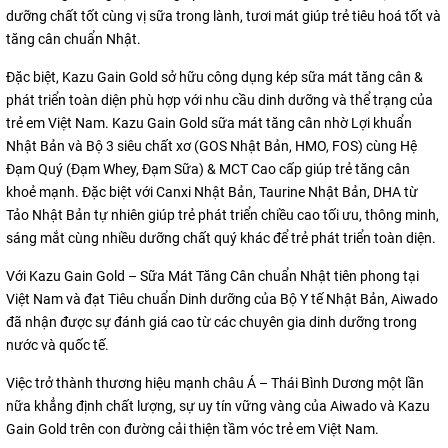
dưỡng chất tốt cùng vị sữa trong lành, tươi mát giúp trẻ tiêu hoá tốt và
tăng cân chuẩn Nhật.
Đặc biệt, Kazu Gain Gold sở hữu công dụng kép sữa mát tăng cân &
phát triển toàn diện phù hợp với nhu cầu dinh dưỡng và thể trạng của
trẻ em Việt Nam. Kazu Gain Gold sữa mát tăng cân nhờ Lợi khuẩn
Nhật Bản và Bộ 3 siêu chất xơ (GOS Nhật Bản, HMO, FOS) cùng Hệ
Đạm Quý (Đạm Whey, Đạm Sữa) & MCT Cao cấp giúp trẻ tăng cân
khoẻ mạnh. Đặc biệt với Canxi Nhật Bản, Taurine Nhật Bản, DHA từ
Tảo Nhật Bản tự nhiên giúp trẻ phát triển chiều cao tối ưu, thông minh,
sáng mắt cùng nhiều dưỡng chất quý khác để trẻ phát triển toàn diện.
Với Kazu Gain Gold – Sữa Mát Tăng Cân chuẩn Nhật tiên phong tại
Việt Nam và đạt Tiêu chuẩn Dinh dưỡng của Bộ Y tế Nhật Bản, Aiwado
đã nhận được sự đánh giá cao từ các chuyên gia dinh dưỡng trong
nước và quốc tế.
Việc trở thành thương hiệu mạnh châu Á – Thái Bình Dương một lần
nữa khẳng định chất lượng, sự uy tín vững vàng của Aiwado và Kazu
Gain Gold trên con đường cải thiện tầm vóc trẻ em Việt Nam.