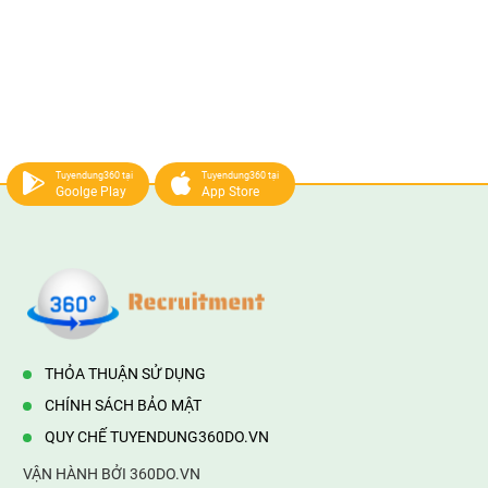
Tuyendung360 tại
Tuyendung360 tại
Goolge Play
App Store
THỎA THUẬN SỬ DỤNG
CHÍNH SÁCH BẢO MẬT
QUY CHẾ TUYENDUNG360DO.VN
VẬN HÀNH BỞI 360DO.VN